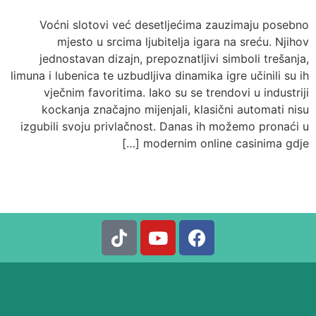
Voćni slotovi već desetljećima zauzimaju posebno
mjesto u srcima ljubitelja igara na sreću. Njihov
jednostavan dizajn, prepoznatljivi simboli trešanja,
limuna i lubenica te uzbudljiva dinamika igre učinili su ih
vječnim favoritima. Iako su se trendovi u industriji
kockanja značajno mijenjali, klasični automati nisu
izgubili svoju privlačnost. Danas ih možemo pronaći u
modernim online casinima gdje […]