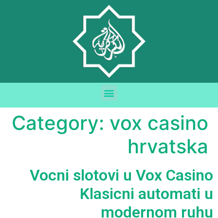
Category:
vox casino
hrvatska
Vocni slotovi u Vox Casino
Klasicni automati u
modernom ruhu