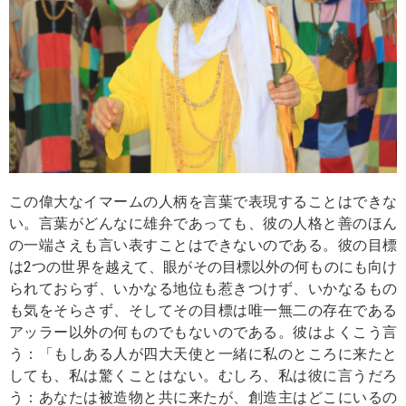
この偉大なイマームの人柄を言葉で表現することはできな
い。言葉がどんなに雄弁であっても、彼の人格と善のほん
の一端さえも言い表すことはできないのである。彼の目標
は2つの世界を越えて、眼がその目標以外の何ものにも向け
られておらず、いかなる地位も惹きつけず、いかなるもの
も気をそらさず、そしてその目標は唯一無二の存在である
アッラー以外の何ものでもないのである。彼はよくこう言
う：「もしある人が四大天使と一緒に私のところに来たと
しても、私は驚くことはない。むしろ、私は彼に言うだろ
う：あなたは被造物と共に来たが、創造主はどこにいるの