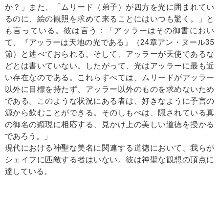
か？」また、「ムリード（弟子）が四方を光に囲まれてい
るのに、絵の観照を求めて来ることにはいつも驚く。」と
も言っている。彼は言う：「アッラーはその御書におい
て、『アッラーは天地の光である』（24章アン・ヌール35
節）と述べておられる。そして、アッラーが天使であるな
どとは書いていない。したがって、光はアッラーに最も近
い存在なのである。これらすべては、ムリードがアッラー
以外に目標を持たず、アッラー以外のものを求めないため
である。このような状況にある者は、好きなように予言の
源から飲むことができる。そのしもべは、隠されている真
の御名の顕現に相応する、見かけ上の美しい道徳を授かる
であろう。」
現代における神聖な美名に関連する道徳において、我らが
シェイフに匹敵する者はいない。彼は神聖な観想の頂点に
達している。