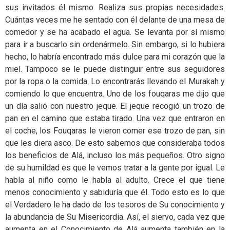
sus invitados él mismo. Realiza sus propias necesidades.
Cuántas veces me he sentado con él delante de una mesa de
comedor y se ha acabado el agua. Se levanta por sí mismo
para ir a buscarlo sin ordenármelo. Sin embargo, si lo hubiera
hecho, lo habría encontrado más dulce para mi corazón que la
miel. Tampoco se le puede distinguir entre sus seguidores
por la ropa o la comida. Lo encontrarás llevando el Murakah y
comiendo lo que encuentra. Uno de los fouqaras me dijo que
un día salió con nuestro jeque. El jeque recogió un trozo de
pan en el camino que estaba tirado. Una vez que entraron en
el coche, los Fouqaras le vieron comer ese trozo de pan, sin
que les diera asco. De esto sabemos que consideraba todos
los beneficios de Alá, incluso los más pequeños. Otro signo
de su humildad es que le vemos tratar a la gente por igual. Le
habla al niño como le habla al adulto. Crece el que tiene
menos conocimiento y sabiduría que él. Todo esto es lo que
el Verdadero le ha dado de los tesoros de Su conocimiento y
la abundancia de Su Misericordia. Así, el siervo, cada vez que
aumenta en el Conocimiento de Alá aumenta también en la