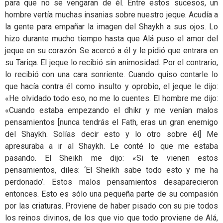
para que no se vengaran de él. Entre estos sucesos, un
hombre vertía muchas insanias sobre nuestro jeque. Acudía a
la gente para empañar la imagen del Shaykh a sus ojos. Lo
hizo durante mucho tiempo hasta que Alá puso el amor del
jeque en su corazón. Se acercó a él y le pidió que entrara en
su Tariqa. El jeque lo recibió sin animosidad. Por el contrario,
lo recibió con una cara sonriente. Cuando quiso contarle lo
que hacía contra él como insulto y oprobio, el jeque le dijo:
«He olvidado todo eso, no me lo cuentes. El hombre me dijo:
«Cuando estaba empezando el dhikr y me venían malos
pensamientos [nunca tendrás el Fath, eras un gran enemigo
del Shaykh. Solías decir esto y lo otro sobre él] Me
apresuraba a ir al Shaykh. Le conté lo que me estaba
pasando. El Sheikh me dijo: «Si te vienen estos
pensamientos, diles: ‘El Sheikh sabe todo esto y me ha
perdonado’. Estos malos pensamientos desaparecieron
entonces. Esto es sólo una pequeña parte de su compasión
por las criaturas. Proviene de haber pisado con su pie todos
los reinos divinos, de los que vio que todo proviene de Alá,